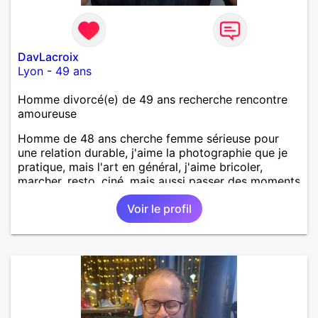
DavLacroix
Lyon
-
49 ans
Homme divorcé(e) de 49 ans recherche rencontre
amoureuse
Homme de 48 ans cherche femme sérieuse pour
une relation durable, j'aime la photographie que je
pratique, mais l'art en général, j'aime bricoler,
marcher, resto, ciné, mais aussi passer des moments
calme devant un bon film ou une série avec un
Voir le profil
plateau repas. le reste est à découvrir.