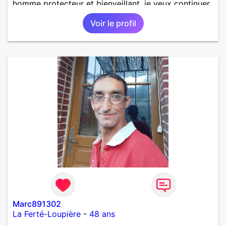
homme protecteur et bienveillant, je veux continuer
d'y croire et pouvoir enfin former la petite famille
Voir le profil
que je désir temps. Faux profil, profiteuse et autres
joyeuseté passer votre chemin, vous ne
m'intéressez pas du tout!
Marc891302
La Ferté-Loupière
-
48 ans