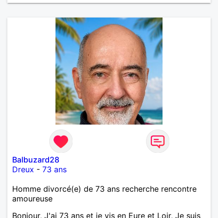
de tout dire en quelques lignes. En revanche, vous
pouvez me contacter pour avoir plus
d'informations. A bientôt
Balbuzard28
Dreux
-
73 ans
Homme divorcé(e) de 73 ans recherche rencontre
amoureuse
Bonjour, J'ai 73 ans et je vis en Eure et Loir, Je suis