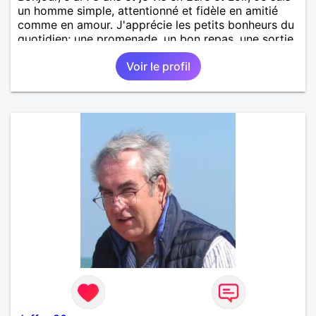
un homme simple, attentionné et fidèle en amitié
comme en amour. J'apprécie les petits bonheurs du
quotidien; une promenade, un bon repas, une sortie,
une discision agréable ou un moment de détente à
Voir le profil
deux. Je souhaite rencontrer une femme douce,
honnête et bienveillante, avec qui partager des
moments de complicité, de rire et de confiance. Je
crois qu'une belle relation commence souvent par
une belle amitié et qu'il n'est jamais trop tard pour
écrire une nouvelle histoire. Si vous aimez les
échanges sincères, les valeurs de respect et de
simplicité, nous pourrions faire connaissance autour
d'un café suivi d'une balade, sans précipitation et
laisser le temps faire le reste. Au plaisir de vous lire.