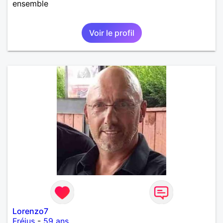
ensemble
Voir le profil
Lorenzo7
Fréjus
-
59 ans