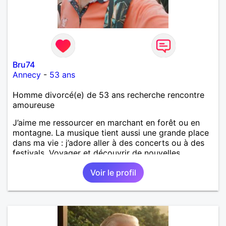
Bru74
Annecy
-
53 ans
Homme divorcé(e) de 53 ans recherche rencontre
amoureuse
J’aime me ressourcer en marchant en forêt ou en
montagne. La musique tient aussi une grande place
dans ma vie : j’adore aller à des concerts ou à des
festivals. Voyager et découvrir de nouvelles
cultures, c’est ce qui m’inspire le plus. J’aimerais
Voir le profil
rencontrer quelqu’un avec qui partager ces
moments simples et sincères.