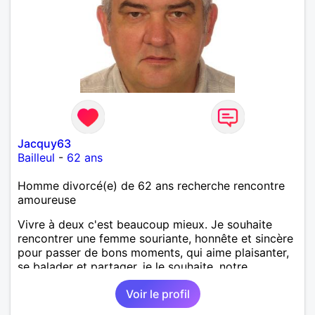
Jacquy63
Bailleul
-
62 ans
Homme divorcé(e) de 62 ans recherche rencontre
amoureuse
Vivre à deux c'est beaucoup mieux. Je souhaite
rencontrer une femme souriante, honnête et sincère
pour passer de bons moments, qui aime plaisanter,
se balader et partager, je le souhaite, notre
complicité. J'aime beaucoup les chantiers de
Voir le profil
randonnée pour se défouler, se relaxer, se détendre
et finalement prendre du bon temps. C'est difficile