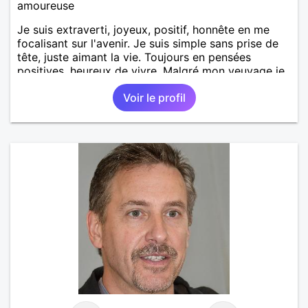
amoureuse
Je suis extraverti, joyeux, positif, honnête en me
focalisant sur l'avenir. Je suis simple sans prise de
tête, juste aimant la vie. Toujours en pensées
positives, heureux de vivre. Malgré mon veuvage je
me tourne vers l'avenir pour une deuxième vie
Voir le profil
intense, remplie de joie, de tendresse et pourquoi
pas par la suite d'amour. Déjà dans un premier
temps, se connaître, puis s'apprécier et ensuite
l'avenir nous le dira N'ayez pas peur du niveau
d'étude, je ne me prends pas la tête sur ce niveau.
Mon meilleurs diplôme étant le CEP certificat
d'étude primaire. Avec ce diplôme on sait que je
sais lire, écrire et compter. En raison de mes
principes je ne corresponds pas avec les
demoiselles approchant les moins de 60 ans