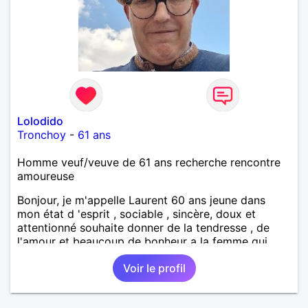
Lolodido
Tronchoy
-
61 ans
Homme veuf/veuve de 61 ans recherche rencontre
amoureuse
Bonjour, je m'appelle Laurent 60 ans jeune dans
mon état d 'esprit , sociable , sincère, doux et
attentionné souhaite donner de la tendresse , de
l'amour et beaucoup de bonheur a la femme qui
souhaitera partager ma vie . Bientôt en retraite a la
Voir le profil
fin de l 'année et libre de toute contrainte. Digne de
confiance à la femme qui voudras m 'en accorder
en toute sincérité. Pour le reste venez me découvrir