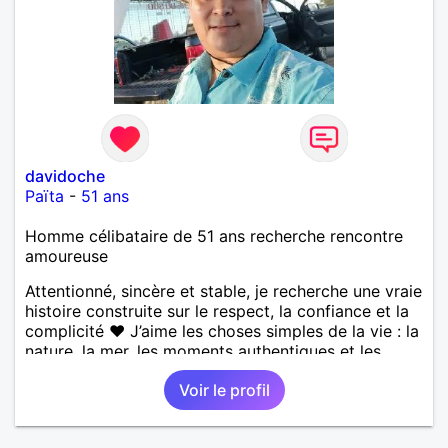
davidoche
Païta
-
51 ans
Homme célibataire de 51 ans recherche rencontre
amoureuse
Attentionné, sincère et stable, je recherche une vraie
histoire construite sur le respect, la confiance et la
complicité ❤️ J’aime les choses simples de la vie : la
nature, la mer, les moments authentiques et les
personnes au grand cœur 🌊🌿 Très câlin et
Voir le profil
affectueux, j’adore les petits moments de tendresse
et les calinous réguliers 😊❤️ La solitude finit parfois
par peser, alors si tu es en Nouvelle-Calédonie et