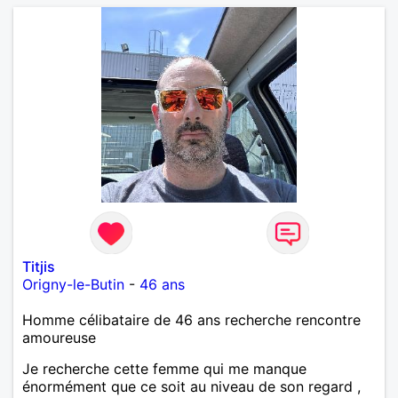
que tu crois encore à un amour vrai, prenons le
temps de discuter… et laissons l’avenir nous guider
🌹
Titjis
Origny-le-Butin
-
46 ans
Homme célibataire de 46 ans recherche rencontre
amoureuse
Je recherche cette femme qui me manque
énormément que ce soit au niveau de son regard ,