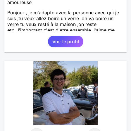
amoureuse
Bonjour , je m'adapte avec la personne avec qui je
suis ,tu veux allez boire un verre ,on va boire un
verre tu veux resté à la maison ,on reste
etc...l'important c'est d'etre ensemble .j'aime me
balader , faire du sport , regarder des film , aller au
Voir le profil
théatre etc et j'aime par dessus tous rire