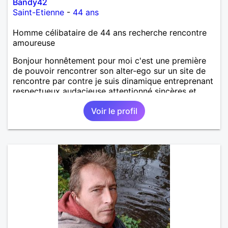
Bandy42
Saint-Etienne
-
44 ans
Homme célibataire de 44 ans recherche rencontre
amoureuse
Bonjour honnêtement pour moi c'est une première
de pouvoir rencontrer son alter-ego sur un site de
rencontre par contre je suis dinamique entreprenant
respectueux audacieuse attentionné sincères et
expressif et j' aime surtout les câlins et à les
Voir le profil
partager avec humour et amour bisous à+ à bientôt