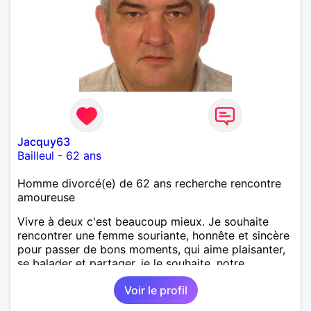
Jacquy63
Bailleul
-
62 ans
Homme divorcé(e) de 62 ans recherche rencontre
amoureuse
Vivre à deux c'est beaucoup mieux. Je souhaite
rencontrer une femme souriante, honnête et sincère
pour passer de bons moments, qui aime plaisanter,
se balader et partager, je le souhaite, notre
complicité. J'aime beaucoup les chantiers de
Voir le profil
randonnée pour se défouler, se relaxer, se détendre
et finalement prendre du bon temps. C'est difficile