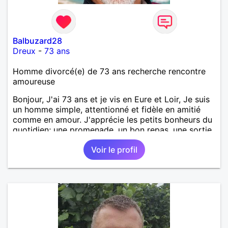
Balbuzard28
Dreux
-
73 ans
Homme divorcé(e) de 73 ans recherche rencontre
amoureuse
Bonjour, J'ai 73 ans et je vis en Eure et Loir, Je suis
un homme simple, attentionné et fidèle en amitié
comme en amour. J'apprécie les petits bonheurs du
quotidien; une promenade, un bon repas, une sortie,
une discision agréable ou un moment de détente à
Voir le profil
deux. Je souhaite rencontrer une femme douce,
honnête et bienveillante, avec qui partager des
moments de complicité, de rire et de confiance. Je
crois qu'une belle relation commence souvent par
une belle amitié et qu'il n'est jamais trop tard pour
écrire une nouvelle histoire. Si vous aimez les
échanges sincères, les valeurs de respect et de
simplicité, nous pourrions faire connaissance autour