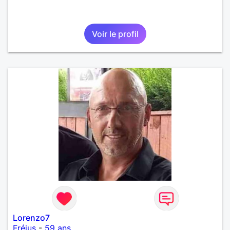
Voir le profil
Lorenzo7
Fréjus
-
59 ans