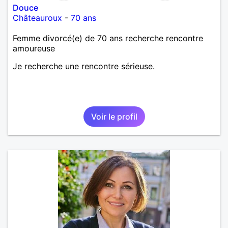
Douce
Châteauroux
-
70 ans
Femme divorcé(e) de 70 ans recherche rencontre
amoureuse
Je recherche une rencontre sérieuse.
Voir le profil