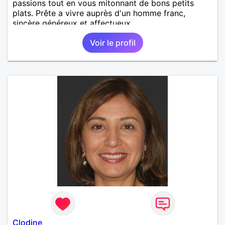
passions tout en vous mitonnant de bons petits
plats. Prête a vivre auprès d'un homme franc,
sincère généreux et affectueux...
Voir le profil
Clodine