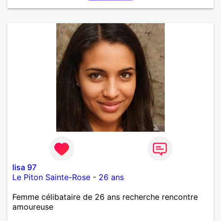
lisa 97
Le Piton Sainte-Rose
-
26 ans
Femme célibataire de 26 ans recherche rencontre
amoureuse