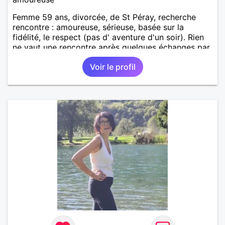
Femme 59 ans, divorcée, de St Péray, recherche
rencontre : amoureuse, sérieuse, basée sur la
fidélité, le respect (pas d' aventure d'un soir). Rien
ne vaut une rencontre après quelques échanges par
messages pour savoir si il y a un feeling entre les
Voir le profil
deux et le désir de se revoir. Au plaisir de se
découvrir...