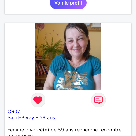
Voir le profil
CR07
Saint-Péray
-
59 ans
Femme divorcé(e) de 59 ans recherche rencontre
amoureuse