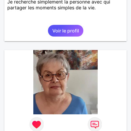
Je recherche simplement la personne avec qui
partager les moments simples de la vie.
Voir le profil