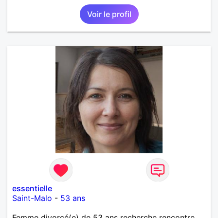
Voir le profil
essentielle
Saint-Malo
-
53 ans
Femme divorcé(e) de 53 ans recherche rencontre