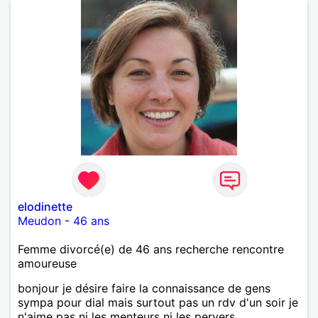
elodinette
Meudon
-
46 ans
Femme divorcé(e) de 46 ans recherche rencontre
amoureuse
bonjour je désire faire la connaissance de gens
sympa pour dial mais surtout pas un rdv d'un soir je
n'aime pas ni les menteurs ni les pervers.