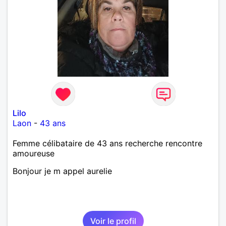
Lilo
Laon
-
43 ans
Femme célibataire de 43 ans recherche rencontre
amoureuse
Bonjour je m appel aurelie
Voir le profil