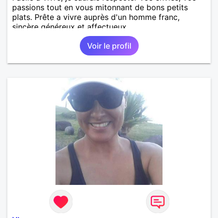
passions tout en vous mitonnant de bons petits
plats. Prête a vivre auprès d'un homme franc,
sincère généreux et affectueux...
Voir le profil