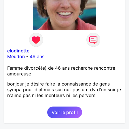
elodinette
Meudon
-
46 ans
Femme divorcé(e) de 46 ans recherche rencontre
amoureuse
bonjour je désire faire la connaissance de gens
sympa pour dial mais surtout pas un rdv d'un soir je
n'aime pas ni les menteurs ni les pervers.
Voir le profil