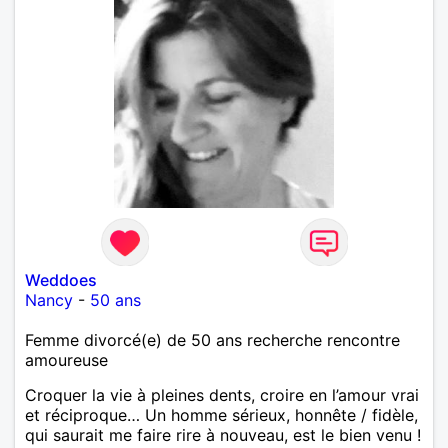
Weddoes
Nancy
-
50 ans
Femme divorcé(e) de 50 ans recherche rencontre
amoureuse
Croquer la vie à pleines dents, croire en l’amour vrai
et réciproque… Un homme sérieux, honnête / fidèle,
qui saurait me faire rire à nouveau, est le bien venu !