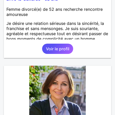
Femme divorcé(e) de 52 ans recherche rencontre
amoureuse
Je désire une relation sérieuse dans la sincérité, la
franchise et sans mensonges. Je suis souriante,
agréable et respectueuse tout en désirant passer de
bons moments de complicité avec un homme
voulant aller dans la même direction que moi.
Voir le profil