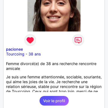
pacionee
Tourcoing
-
38 ans
Femme divorcé(e) de 38 ans recherche rencontre
amicale
Je suis une femme attentionnée, sociable, souriante,
qui aime les joies de la vie. Je recherche une
relation sérieuse, stable pour rencontre sur la région
de Tourcoing. Ceux qui sont trop loin, merci de ne
pas me contacter et pour les autres je ne
Voir le profil
manquerais pas de vous répondre et ce sera avec
plaisir.