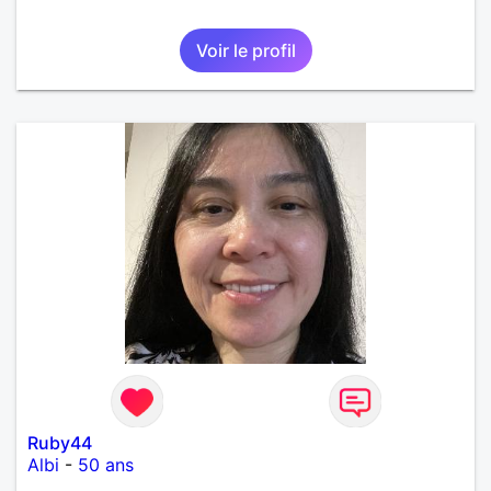
Voir le profil
Ruby44
Albi
-
50 ans