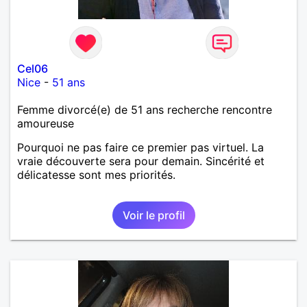
Cel06
Nice
-
51 ans
Femme divorcé(e) de 51 ans recherche rencontre
amoureuse
Pourquoi ne pas faire ce premier pas virtuel. La
vraie découverte sera pour demain. Sincérité et
délicatesse sont mes priorités.
Voir le profil