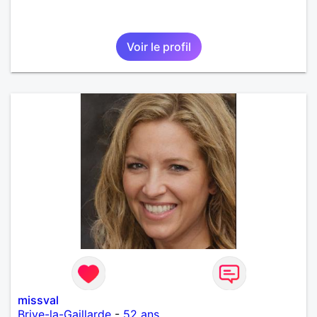
Voir le profil
missval
Brive-la-Gaillarde
-
52 ans