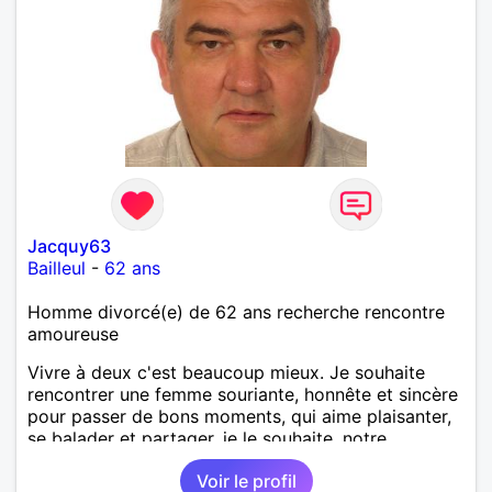
Jacquy63
Bailleul
-
62 ans
Homme divorcé(e) de 62 ans recherche rencontre
amoureuse
Vivre à deux c'est beaucoup mieux. Je souhaite
rencontrer une femme souriante, honnête et sincère
pour passer de bons moments, qui aime plaisanter,
se balader et partager, je le souhaite, notre
complicité. J'aime beaucoup les chantiers de
Voir le profil
randonnée pour se défouler, se relaxer, se détendre