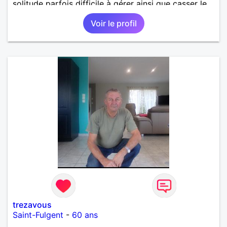
solitude parfois difficile à gérer ainsi que casser le
vague à l’âme. L’amitié reste extrêmement
Voir le profil
importante à mes yeux mais peut se décliner en des
sentiments plus puissants. « Le temps fera son
œuvre » disait Arthur Schopenhauer, philosophe
allemand que j’adore. J’aime discuter sans pour
autant être trop locace. Je suis bourré de qualités
avec très peu de défauts. Je suis altruiste,
bienveillant, empathique, attentionné, honnête,
respectueux, doux de caractère et compréhensif : je
laisse « glisser » beaucoup de choses. Mais ne vous
m’éprenez pas Mesdames, si une personne que
j’aime me trahit une fois, il n’y aura pas de seconde
chance et je l’effacerai à « vitam eternam ».
Néanmoins, je suis un tout petit peu maniaque ainsi
qu’impatient. J’essaye de faire des efforts. Rien de
bien dramatique ! Du moins je le pense……Je suis un
homme facile à vivre. À vous si vous le souhaitez,
d’apprendre à me connaître davantage. J’en serai
ravi….A très bientôt je l’espère.
trezavous
Saint-Fulgent
-
60 ans