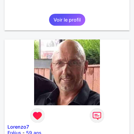
Voir le profil
Lorenzo7
Fréjus
-
59 ans