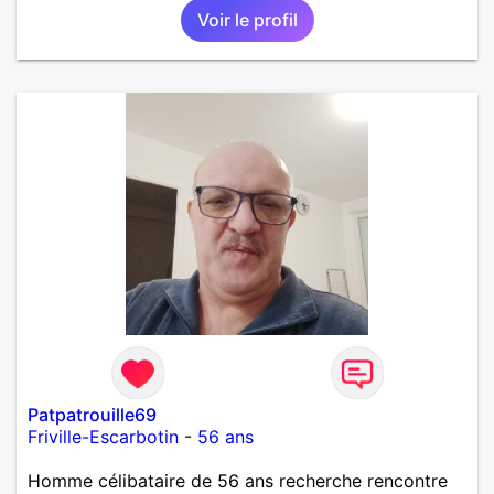
Voir le profil
fin de l 'année et libre de toute contrainte. Digne de
confiance à la femme qui voudras m 'en accorder
en toute sincérité. Pour le reste venez me découvrir
par un échange.
Patpatrouille69
Friville-Escarbotin
-
56 ans
Homme célibataire de 56 ans recherche rencontre