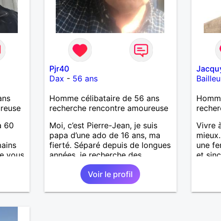
Pjr40
Jacqu
Dax
-
56 ans
Bailleu
ans
Homme célibataire de 56 ans
Homme
ureuse
recherche rencontre amoureuse
recher
à 60
Moi, c’est Pierre-Jean, je suis
Vivre 
papa d’une ado de 16 ans, ma
mieux.
ains
fierté. Séparé depuis de longues
une fe
e vous
années, je recherche des
et sin
affinités amicales afin de
moment
Voir le profil
rompre une solitude parfois
balade
difficile à gérer ainsi que casser
souhai
le vague à l’âme. L’amitié reste
J'aime
extrêmement importante à mes
de ran
yeux mais peut se décliner en
se rel