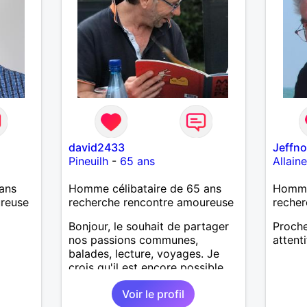
david2433
Jeffn
Pineuilh
-
65 ans
Allain
ans
Homme célibataire de 65 ans
Homme
ureuse
recherche rencontre amoureuse
recher
Bonjour, le souhait de partager
Proche
nos passions communes,
attenti
balades, lecture, voyages. Je
crois qu'il est encore possible
de faire la rencontre qui
Voir le profil
bouleverse et vous fait vous