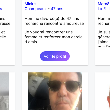
Micke
Marc8
s
Champeaux
-
47 ans
La Fer
ans
Homme divorcé(e) de 47 ans
Homme 
ureuse
recherche rencontre amoureuse
recher
 et
Je voudrai rencontrer une
Je sui
elle
femme et renforcer mon cercle
génére
d amis
j'aime
que j'a
sincèr
Voir le profil
pas qu
j'aime
cherch
et sér