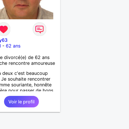
y63
l
-
62 ans
 divorcé(e) de 62 ans
che rencontre amoureuse
à deux c'est beaucoup
 Je souhaite rencontrer
mme souriante, honnête
cère pour passer de bons
s, qui aime plaisanter, se
Voir le profil
r et partager, je le
te, notre complicité.
 beaucoup les chantiers
donnée pour se défouler,
axer, se détendre et