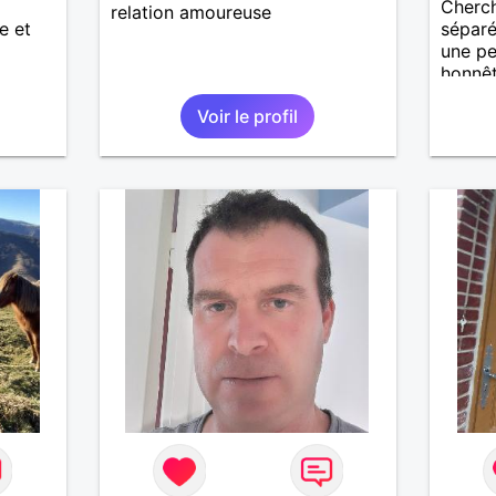
Cherch
relation amoureuse
e et
séparé
une pe
honnê
Voir le profil