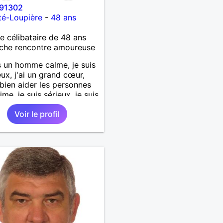
91302
té-Loupière
-
48 ans
célibataire de 48 ans
che rencontre amoureuse
s un homme calme, je suis
ux, j'ai un grand cœur,
 bien aider les personnes
ime, je suis sérieux, je suis
e, je suis honnête, j'aime
Voir le profil
'on joue avec moi et
 pas les mensonges. Je
e une relation amoureuse
ieuse.