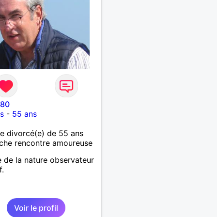
o80
es
-
55 ans
 divorcé(e) de 55 ans
che rencontre amoureuse
 de la nature observateur
f.
Voir le profil