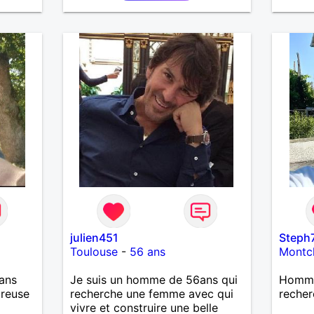
envoler, les regards complices,
les mots et les silences qui
apaisent, Alors si comme moi tu
as la même vision, parlons-nous.
julien451
Steph
Toulouse
-
56 ans
Montc
ans
Je suis un homme de 56ans qui
Homme 
ureuse
recherche une femme avec qui
recher
vivre et construire une belle