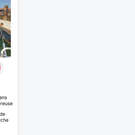
des sentiments plus puissants.
finale
« Le temps fera son œuvre »
temps.
disait Arthur Schopenhauer,
dire e
philosophe allemand que j’adore.
revan
J’aime discuter sans pour autant
contac
être trop locace. Je suis bourré
d'info
de qualités avec très peu de
défauts. Je suis altruiste,
bienveillant, empathique,
attentionné, honnête,
respectueux, doux de caractère
et compréhensif : je laisse
« glisser » beaucoup de choses.
Mais ne vous m’éprenez pas
Mesdames, si une personne que
j’aime me trahit une fois, il n’y
ans
aura pas de seconde chance et
ureuse
je l’effacerai à « vitam
eternam ». Néanmoins, je suis un
 de
tout petit peu maniaque ainsi
rche
qu’impatient. J’essaye de faire
des efforts. Rien de bien
dramatique ! Du moins je le