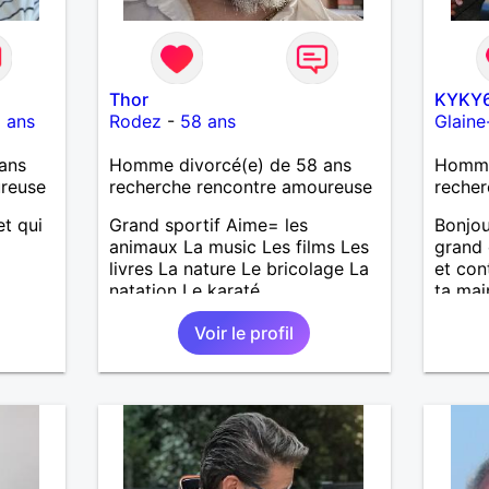
Thor
KYKY
 ans
Rodez
-
58 ans
Glaine
ans
Homme divorcé(e) de 58 ans
Homme
ureuse
recherche rencontre amoureuse
recher
t qui
Grand sportif Aime= les
Bonjou
animaux La music Les films Les
grand 
livres La nature Le bricolage La
et con
natation Le karaté
ta mai
Voir le profil