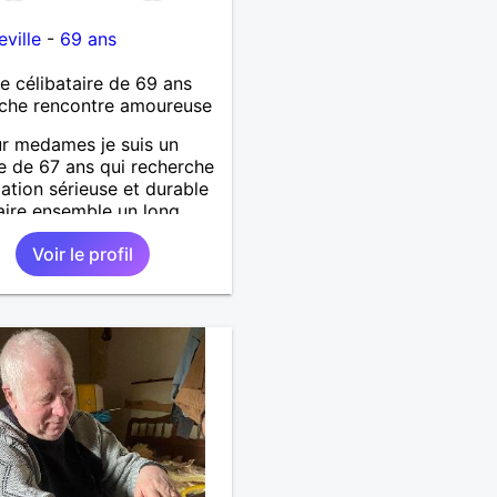
ville
-
69 ans
célibataire de 69 ans
che rencontre amoureuse
r medames je suis un
 de 67 ans qui recherche
lation sérieuse et durable
aire ensemble un long
 avec tout le bonheur de
Voir le profil
r qu'on saura se donner.