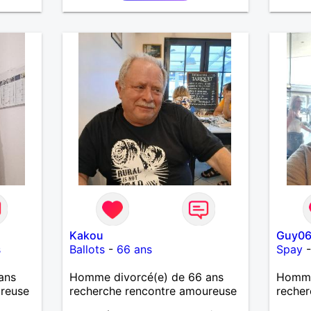
Kakou
Guy0
s
Ballots
-
66 ans
Spay
ans
Homme divorcé(e) de 66 ans
Homme
ureuse
recherche rencontre amoureuse
recher