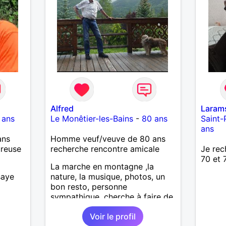
Alfred
Laram
 ans
Le Monêtier-les-Bains
-
80 ans
Saint-
ans
ans
Homme veuf/veuve de 80 ans
ureuse
recherche rencontre amicale
Je rec
70 et 
La marche en montagne ,la
saye
nature, la musique, photos, un
bon resto, personne
sympathique, cherche à faire de
nouvelles connaissances .
Voir le profil