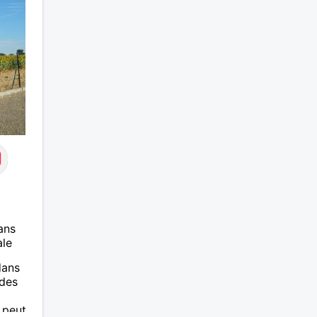
ans
ale
dans
 des
a peut