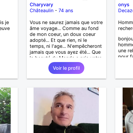
Charyvary
onys
Châteaulin
-
74 ans
Decaze
s je
Vous ne saurez jamais que votre
Homme 
euve
âme voyage... Comme au fond
recher
de mon coeur, un doux coeur
bonjou
adopté... Et que rien, ni le
homme
temps, ni l'age... N'empêcheront
une re
jamais que vous ayez été... Que
pour f
la beauté du Monde a pris votre
chemin
visage... Vous ne saurez jamais
Voir le profil
l'amou
que j’emporte votre âme...
Comme une lampe d’or qui
m’éclaire en marchant...