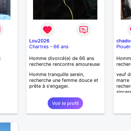
Lou2026
chado
Chartres
-
66 ans
Plouër
t
Homme divorcé(e) de 66 ans
Homme
recherche rencontre amoureuse
recher
Homme tranquille serein,
veuf d
recherche une femme douce et
marre 
prête à s'engager.
recher
sincer
Voir le profil