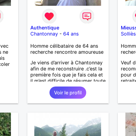
Authentique
Mieus
Chantonnay
-
64 ans
Solliè
avec
Homme célibataire de 64 ans
Homme
s ne
recherche rencontre amoureuse
recher
is
Je viens d’arriver à Chantonnay
Veuf d
coler
afin de me reconstruire .c’est la
recom
première fois que je fais cela et
pour d
il m’est difficile de résumer toute
retrai
une vie.je suis à la retraite et
Voir le profil
aujourd’hui c’est mon
anniversaire !J’aimerais
rencontrer quelqu’un qui partage
les mêmes valeurs qui font de
quelqu’un un être humain