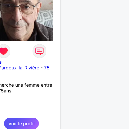
s
Pardoux-la-Rivière
-
75
herche une femme entre
75ans
Voir le profil