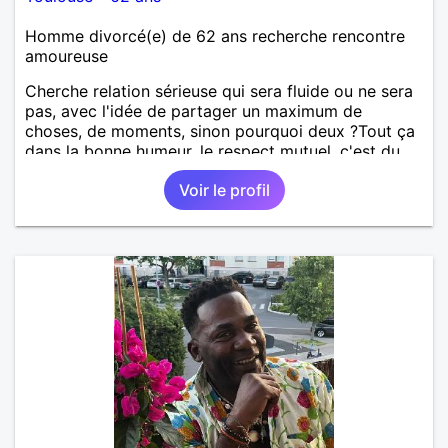
Homme divorcé(e) de 62 ans recherche rencontre
amoureuse
Cherche relation sérieuse qui sera fluide ou ne sera
pas, avec l'idée de partager un maximum de
choses, de moments, sinon pourquoi deux ?Tout ça
dans la bonne humeur, le respect mutuel, c'est du
sérieux tout ça, mais sans se prendre au sérieux.
Voir le profil
Jeu périlleux pour certains, impossible pour d'autres
, la vie elle même est si sérieuse s'il vous plaît,
personnes cherchant même involontairement les
complications à tout, passez mon profil. Vous voyez
le verre à moitié plein en permanence, goûtons le
ensemble...🤗