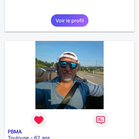
Voir le profil
PBMA
Toulouse
-
62 ans