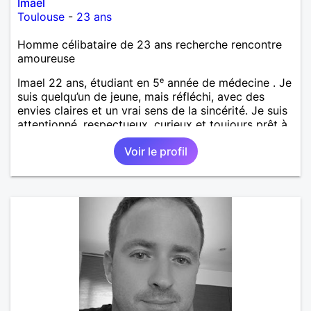
Imael
Toulouse
-
23 ans
Homme célibataire de 23 ans recherche rencontre
amoureuse
Imael 22 ans, étudiant en 5ᵉ année de médecine . Je
suis quelqu’un de jeune, mais réfléchi, avec des
envies claires et un vrai sens de la sincérité. Je suis
attentionné, respectueux, curieux et toujours prêt à
écouter. J’aime les discussions profondes, les
Voir le profil
moments simples qui restent en mémoire, et j’ai un
vrai sens de l’humour qui détend les situations. Je
suis attiré par les femmes mûres, celles qui ont de
l’expérience, de l’assurance et une élégance
naturelle. J’admire leur force tranquille, leur capacité
à aimer avec sincérité, et ce charme que seule la
maturité sait donner. Je cherche une relation basée
sur la complicité, le respect et la vraie connexion,
sans faux-semblants.