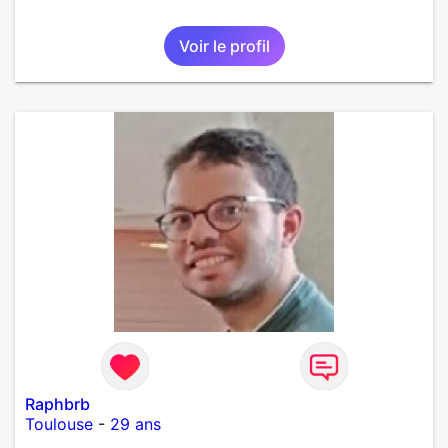
Voir le profil
Raphbrb
Toulouse
-
29 ans