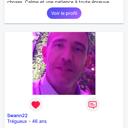
choses. Calme et une patience à toute épreuve.
Envie de rencontrer une personne avec qui partager
Voir le profil
des fou rire, des séances de sport et mille autres
activités ! T’es pas une chaussette et moi non plus
mais peut être qu’on ferait une bonne paires ? Tu
marque des point si tu aime la mer, les trains, tu est
intéressé par le kite surf, paddle, parapente. Rien
d’obligatoire t’inquiète. PS un petit penchant pour
les 2 roues et la mécanique (vélo, moto, drift trike)
Au plaisir d’échanger, Tanguy
Swann22
Trégueux
-
46 ans