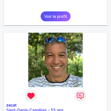
Voir le profil
zecat
Saint-Denis-Camélias
-
55 ans