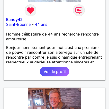
Bandy42
Saint-Etienne
-
44 ans
Homme célibataire de 44 ans recherche rencontre
amoureuse
Bonjour honnêtement pour moi c'est une première
de pouvoir rencontrer son alter-ego sur un site de
rencontre par contre je suis dinamique entreprenant
respectueux audacieuse attentionné sincères et
expressif et j' aime surtout les câlins et à les
Voir le profil
partager avec humour et amour bisous à+ à bientôt