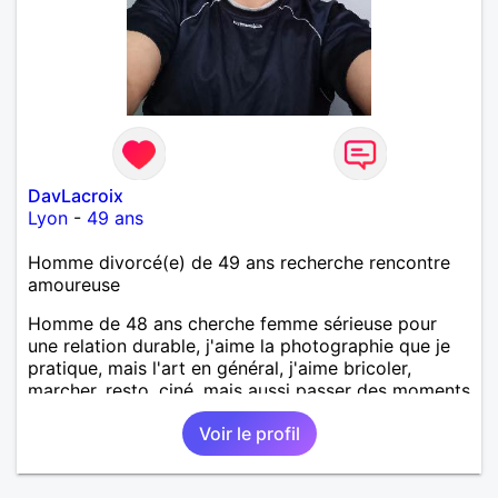
DavLacroix
Lyon
-
49 ans
Homme divorcé(e) de 49 ans recherche rencontre
amoureuse
Homme de 48 ans cherche femme sérieuse pour
une relation durable, j'aime la photographie que je
pratique, mais l'art en général, j'aime bricoler,
marcher, resto, ciné, mais aussi passer des moments
calme devant un bon film ou une série avec un
Voir le profil
plateau repas. le reste est à découvrir.