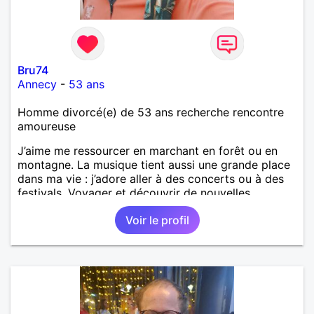
Bru74
Annecy
-
53 ans
Homme divorcé(e) de 53 ans recherche rencontre
amoureuse
J’aime me ressourcer en marchant en forêt ou en
montagne. La musique tient aussi une grande place
dans ma vie : j’adore aller à des concerts ou à des
festivals. Voyager et découvrir de nouvelles
cultures, c’est ce qui m’inspire le plus. J’aimerais
Voir le profil
rencontrer quelqu’un avec qui partager ces
moments simples et sincères.