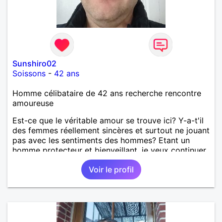
Sunshiro02
Soissons
-
42 ans
Homme célibataire de 42 ans recherche rencontre
amoureuse
Est-ce que le véritable amour se trouve ici? Y-a-t'il
des femmes réellement sincères et surtout ne jouant
pas avec les sentiments des hommes? Etant un
homme protecteur et bienveillant, je veux continuer
d'y croire et pouvoir enfin former la petite famille
Voir le profil
que je désir temps. Faux profil, profiteuse et autres
joyeuseté passer votre chemin, vous ne
m'intéressez pas du tout!