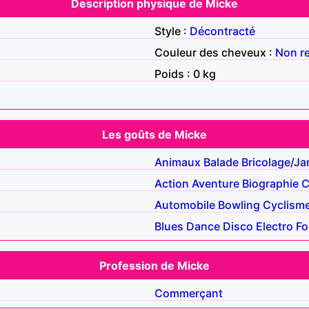
Description physique de Micke
Style :
Décontracté
Couleur des cheveux :
Non r
Poids : 0 kg
Les goûts de Micke
Animaux
Balade
Bricolage/Ja
Action
Aventure
Biographie
C
Automobile
Bowling
Cyclism
Blues
Dance
Disco
Electro
Fo
Profession de Micke
Commerçant