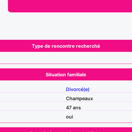
Type de rencontre recherché
Situation familiale
Divorcé(e)
Champeaux
47 ans
oui