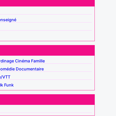
enseigné
rdinage
Cinéma
Famille
omédie
Documentaire
e/VTT
lk
Funk