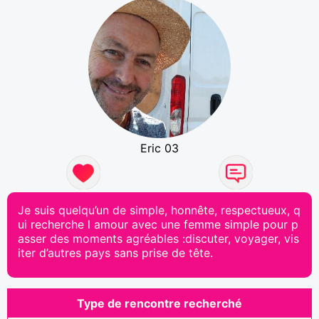
Eric 03
Je suis quelqu’un de simple, honnête, respectueux, q
ui recherche l amour avec une femme simple pour p
asser des moments agréables :discuter, voyager, vis
iter d’autres pays sans prise de tête.
Type de rencontre recherché