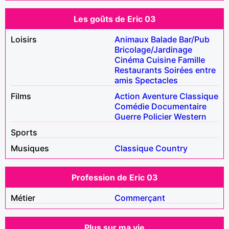
Les goûts de Eric 03
Loisirs
Animaux
Balade
Bar/Pub
Bricolage/Jardinage
Cinéma
Cuisine
Famille
Restaurants
Soirées entre
amis
Spectacles
Films
Action
Aventure
Classique
Comédie
Documentaire
Guerre
Policier
Western
Sports
Musiques
Classique
Country
Profession de Eric 03
Métier
Commerçant
Plus sur ma vie