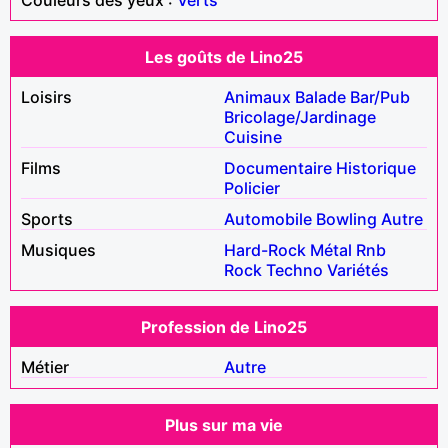
Les goûts de Lino25
Loisirs
Animaux
Balade
Bar/Pub
Bricolage/Jardinage
Cuisine
Films
Documentaire
Historique
Policier
Sports
Automobile
Bowling
Autre
Musiques
Hard-Rock
Métal
Rnb
Rock
Techno
Variétés
Profession de Lino25
Métier
Autre
Plus sur ma vie