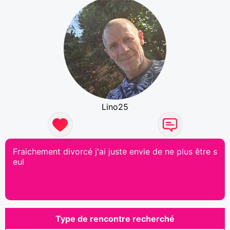
Lino25
Fraichement divorcé j'ai juste envie de ne plus être s
eul
Type de rencontre recherché