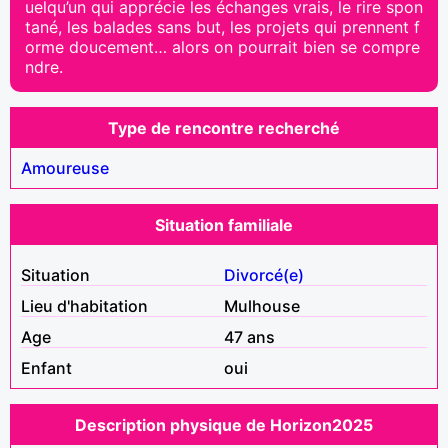
uelqu’un qui apprécie les échanges vrais, le rire spon
tané, les balades sans but, les projets qui prennent f
orme doucement… alors on pourrait bien se compre
ndre.
Type de rencontre recherché
Amoureuse
Situation familiale
Situation
Divorcé(e)
Lieu d'habitation
Mulhouse
Age
47 ans
Enfant
oui
Description physique de Horizon2025