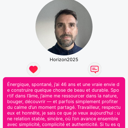
Horizon2025
Énergique, spontané, j’ai 46 ans et une vraie envie d
e construire quelque chose de beau et durable. Spo
rtif dans l’âme, j’aime me ressourcer dans la nature,
bouger, découvrir — et parfois simplement profiter
du calme d’un moment partagé. Travailleur, respectu
eux et honnête, je sais ce que je veux aujourd’hui : u
ne relation stable, sincère, où l’on avance ensemble
avec simplicité, complicité et authenticité. Si tu es q